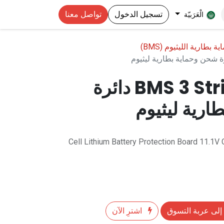
تسجيل الدخول
تواصل معنا
الْعَرَبيّة
بطارية الليثيوم (BMS)
BMS 3 String 12V/40A دائرة
ارية ليثيوم
18650 Cell Lithium Battery Protection Board 11.
إلى عربة التسوق
اشترِ الآن