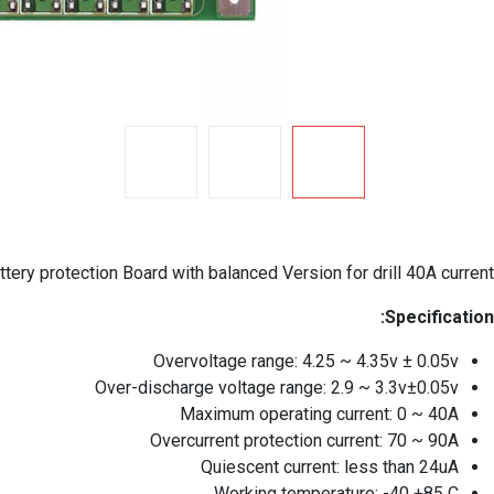
ery protection Board with balanced Version for drill 40A current
Specification:
Overvoltage range: 4.25 ~ 4.35v ± 0.05v
Over-discharge voltage range: 2.9 ~ 3.3v±0.05v
Maximum operating current: 0 ~ 40A
Overcurrent protection current: 70 ~ 90A
Quiescent current: less than 24uA
Working temperature: -40 +85 C