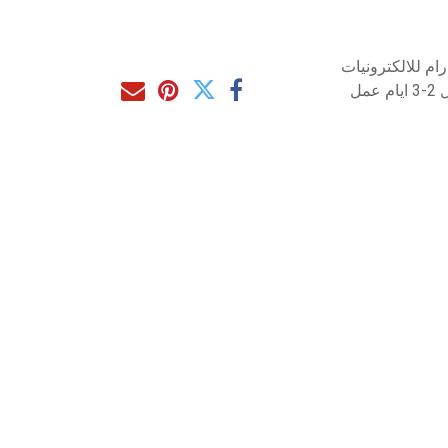
م للالكترونيات
مل