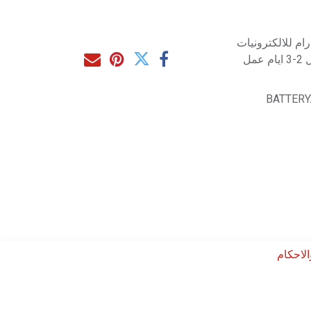
م للالكترونيات
مل
BATTERY
لاحكام