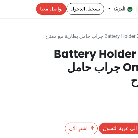
تسجيل الدخول
تواصل معنا
الْعَرَبيّة
راب حامل بطارية مع مفتاح
Battery Holder
On/Off Switch جراب حامل
ح
إلى عربة التسوق
اشترِ الآن