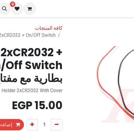
0
نا
المدونة
كافة المنتجات
Battery Holder 2xCR2032 + On/Off Switch ج
 2xCR2032 +
بطارية مع مفتا
Holder 2xCR2032 With Cover
EGP
15.00
إضافة 