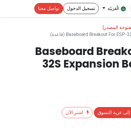
تسجيل الدخول
تواصل معنا
الْعَرَبيّة
مفتوحة المصدر)
Baseboard Breakout For ES (قاعدة)
Baseboard Breako
32S Expansion B
إلى عربة التسوق
اشترِ الآن