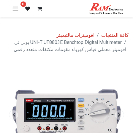
0
كافة المنتجات
افوميترات مالتيميتر
UNI-T UT8803E Benchtop Digital Multimeter يوني تي
افوميتر معملي قياس كهرباء مقومات مكثفات متعدد رقمي