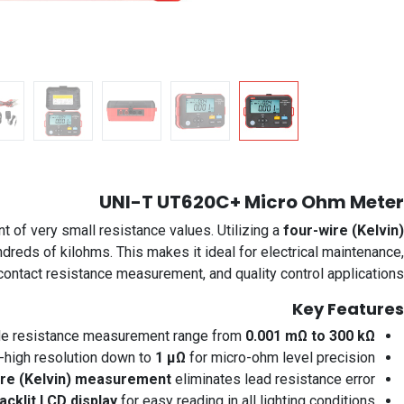
UNI-T UT620C+ Micro Ohm Meter
 of very small resistance values. Utilizing a
four-wire (Kelvin)
reds of kilohms. This makes it ideal for electrical maintenance,
contact resistance measurement, and quality control applications.
Key Features
e resistance measurement range from
0.001 mΩ to 300 kΩ
a-high resolution down to
1 µΩ
for micro-ohm level precision
ire (Kelvin) measurement
eliminates lead resistance error
acklit LCD display
for easy reading in all lighting conditions