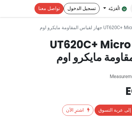
تسجيل الدخول
تواصل معنا
الْعَرَبيّة
ز لقياس المقاومة مايكرو اوم
UT620C+ Micro
قاومة مايكرو اوم
Measureme
إلى عربة التسوق
اشترِ الآن