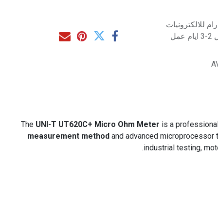
م للالكترونيات
مل
A
The
UNI-T UT620C+ Micro Ohm Meter
is a professional
measurement method
and advanced microprocessor tec
industrial testing, mo