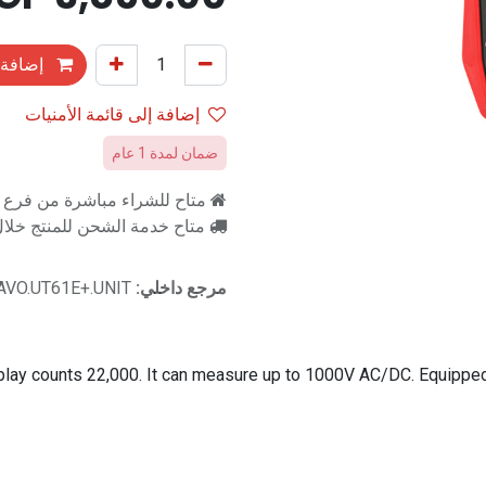
إضافة 
إضافة إلى قائمة الأمنيات
ضمان لمدة 1 عام
متاح للشراء مباشرة من فرع را
متاح خدمة الشحن للمنتج خلال 2-3 ايام ع
مرجع داخلي:
AVO.UT61E+.UNIT
splay counts 22,000. It can measure up to 1000V AC/DC. Equipped 