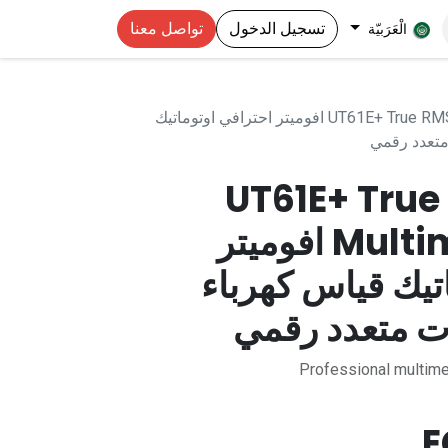
تسجيل الدخول
تواصل معنا
الْعَرَبيّة
UT61E+ True RMS Digital Multimeter 1000V افوميتر احترافي اوتوماتيك
متعدد رقمي
UT61E+ True
Multimeter 1000V افوميتر
تيك قياس كهرباء
ت متعدد رقمي
Professional multime