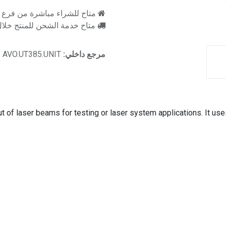
متاح للشراء مباشرة من فرع را
متاح خدمة الشحن للمنتج خلال 2-3 ايام ع
مرجع داخلي:
AVO.UT385.UNIT
of laser beams for testing or laser system applications. It uses