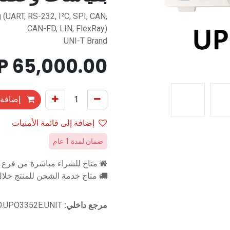
 (UART, RS-232, I²C, SPI, CAN,
CAN-FD, LIN, FlexRay)
UNI-T Brand
EGP
65,000.00
إضافة 
إضافة إلى قائمة الأمنيات
ضمان لمدة 1 عام
متاح للشراء مباشرة من فرع را
متاح خدمة الشحن للمنتج خلال 2-3 ايام ع
مرجع داخلي:
.UPO3352E.UNIT