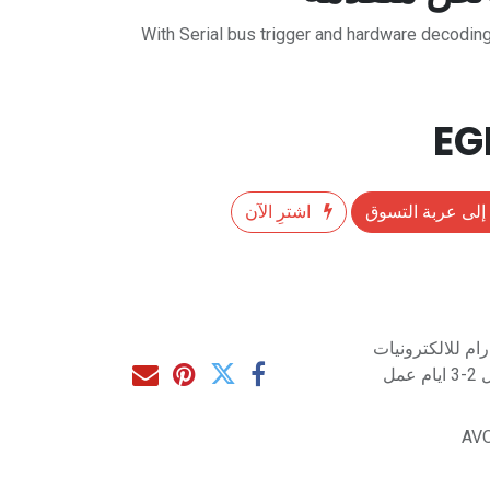
With Serial bus trigger and hardware decoding
إلى عربة التسوق
اشترِ الآن
م للالكترونيات
مل
AVO