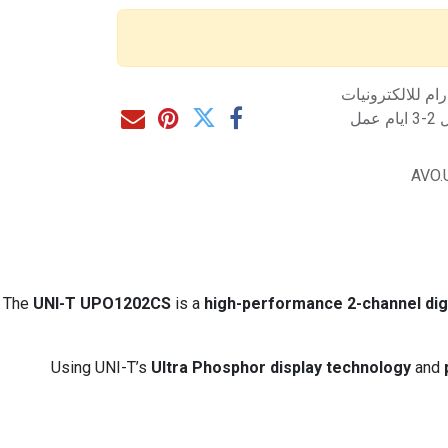
م للالكترونيات
مل
AVO.
The
UNI-T UPO1202CS
is a
high-performance 2-channel dig
Using UNI-T’s
Ultra Phosphor display technology
and