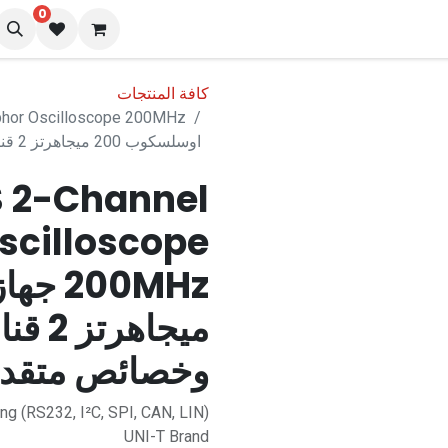
0
نا
المدونة
كافة المنتجات
اوسلسكوب 200 ميجاهرتز 2 قناة مزود بقياسات وخصائص متقدمة
S 2-Channel
scilloscope
ميجاه
وخصائص متقد
ng (RS232, I²C, SPI, CAN, LIN)
UNI-T Brand