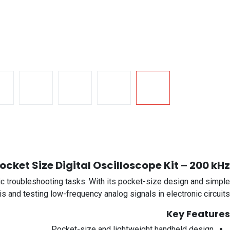
cket Size Digital Oscilloscope Kit – 200 kHz
c troubleshooting tasks. With its pocket-size design and simple
ysis and testing low-frequency analog signals in electronic circuits.
Key Features
Pocket-size and lightweight handheld design