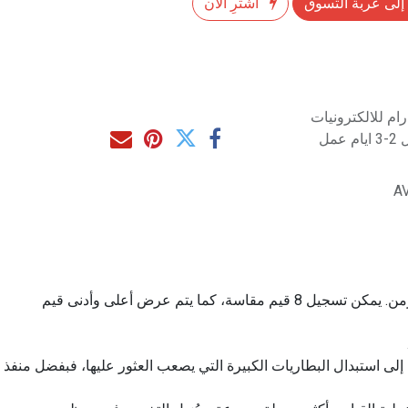
إلى عربة التسوق
اشترِ الآن
م للالكترونيات
مل
A
يمكن لملتميتر FNIRSI رسم تموج القيم المقاسة المتغيرة بمرور الوقت، بحيث يمكن ملاحظة تذبذب الجهد أو التيار مع الزمن. يمكن تسجيل 8 قيم مقاسة، كما يتم عرض أعلى وأدنى قيم
رة أطول. لم تعد بحاجة إلى استبدال البطاريات الكبيرة التي يصعب العثور عليها، فبفضل منفذ