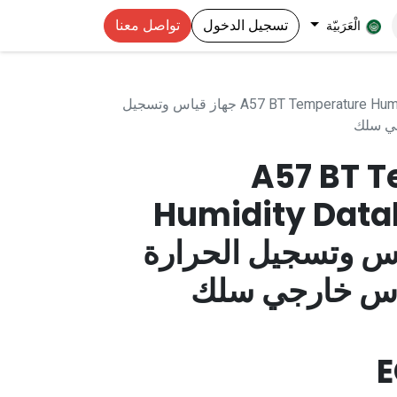
تسجيل الدخول
تواصل معنا
الْعَرَبيّة
A57 BT Temperature Humidity Datalogger With Prob جهاز قياس وتسجيل
جي سلك
A57 BT 
Humidity Data
 قياس وتسجيل الحرارة
اس خارجي سلك