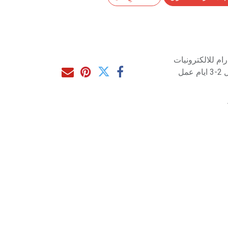
م للالكترونيات
مل