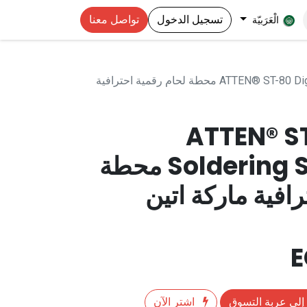
تسجيل الدخول
تواصل معنا
الْعَرَبيّة
ATTEN® ST-80 Digital Soldering Station 80W محطة لحام رقمية احترافية
ATTEN® ST
Soldering Station 80W محطة
افية ماركة اتين
إلى عربة التسوق
اشترِ الآن