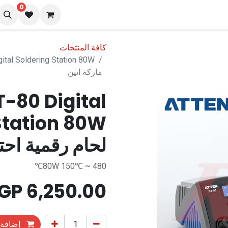
0
نا
المدونة
كافة المنتجات
ماركة اتين
-80 Digital
لحام رقمية احتر
80W 150℃ ~ 480℃
EGP
6,250.00
إضافة 