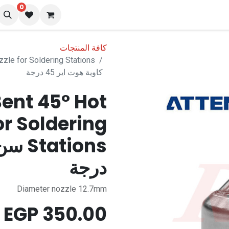
0
نا
المدونة
كافة المنتجات
كاوية هوت اير 45 درجة
ent 45° Hot
or Soldering
درجة
Diameter nozzle 12.7mm
EGP
350.00