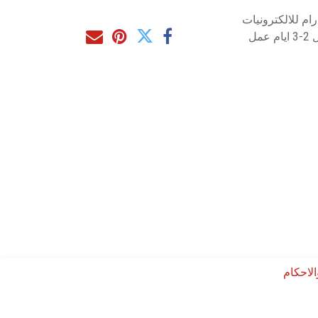
م للالكترونيات
مل
لاحكام