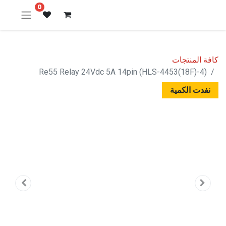
0
كافة المنتجات
Re55 Relay 24Vdc 5A 14pin (HLS-4453(18F)-4)
نفدت الكمية