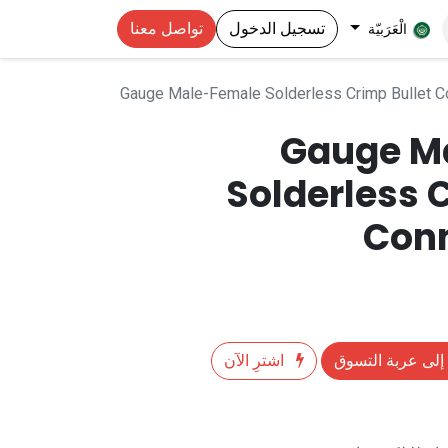
تسجيل الدخول
تواصل معنا
الْعَرَبيّة
Gauge Male-Female Solderless Crimp Bullet Co
Gauge M
Solderless 
Conn
إلى عربة التسوق
اشترِ الآن