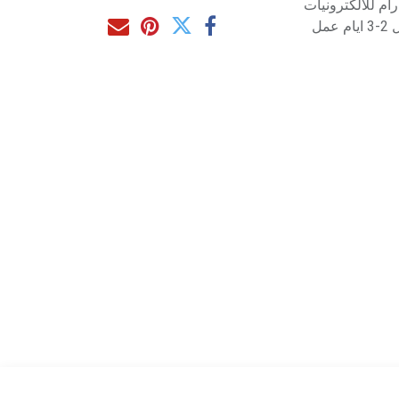
م للالكترونيات
مل