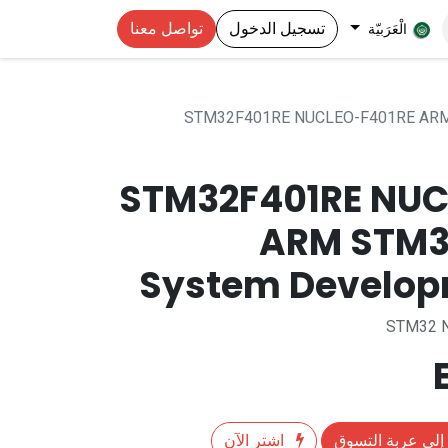
تسجيل الدخول
تواصل معنا
الْعَرَبيّة
STM32F401RE NUCLEO-F401RE ARM
STM32F401RE NUC
ARM STM3
System Develop
STM32 N
إلى عربة التسوق
اشترِ الآن