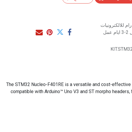
م للالكترونيات
مل
KIT.STM3
The STM32 Nucleo-F401RE is a versatile and cost-effective d
compatible with Arduino™ Uno V3 and ST morpho headers, f