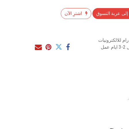
إلى عربة التسوق
اشترِ الآن
م للالكترونيات
مل