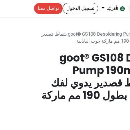
تسجيل الدخول
تواصل معنا
الْعَرَبيّة
goot® GS108 Desoldering Pump 190mm - Solder Sucker شفاط قصدير
ة
goot® GS108 
Pump 190m
 شفاط قصدير يدوي لفك
لحام المكونات بطول 190 مم ماركة