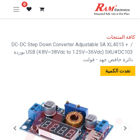
0
كافة المنتجات
DC-DC Step Down Converter Adjustable 5A XL4015 +
USB (4.8V~38Vdc to 1.25V~36Vdc) SKU#DC103 بوردة
دائرة خافض جهد - فولت
نفدت الكمية