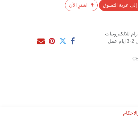
إلى عربة التسوق
اشترِ الآن
م للالكترونيات
مل
C
لاحكام