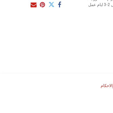
مل
لاحكام