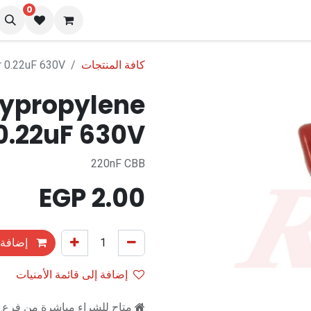
0
نا
المدونة
كافة المنتجات
r 0.22uF 630V
lypropylene
0.22uF 630V
220nF CBB
EGP
2.00
إضافة 
إضافة إلى قائمة الأمنيات
متاح للشراء مباشرة من فرع را