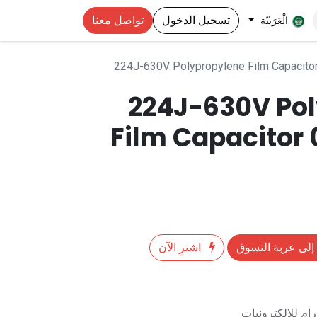
تسجيل الدخول
تواصل معنا
الْعَرَبيّة
224J-630V Polypropylene Film Capacito
224J-630V Po
Film Capacitor 
إلى عربة التسوق
اشترِ الآن
م للالكترونيات