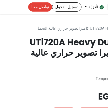
تسجيل الدخول
تواصل معنا
الْعَرَبيّة
حراري عالية التحمل
UTi720A Heavy D
C كاميرا تصوير حراري عالية
Temper