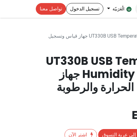
تسجيل الدخول
تواصل معنا
الْعَرَبيّة
UT330B USB Temperature & Humidity Datalogger جهاز قياس وتسجيل
UT330B USB Tem
Humidity Datalogger جهاز
لحرارة والرطوبة
إلى عربة التسوق
اشترِ الآن