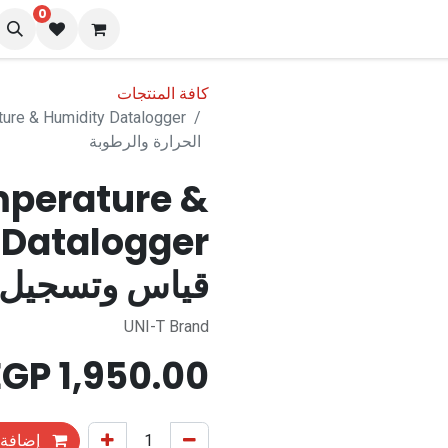
0
نا
المدونة
كافة المنتجات
الحرارة والرطوبة
perature &
قياس وتسجيل ا
UNI-T Brand
EGP
1,950.00
إضافة 