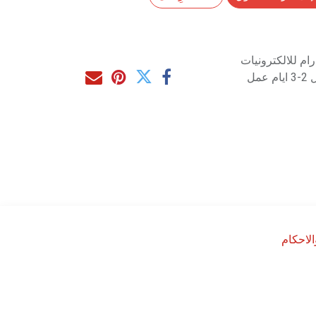
م للالكترونيات
مل
لاحكام