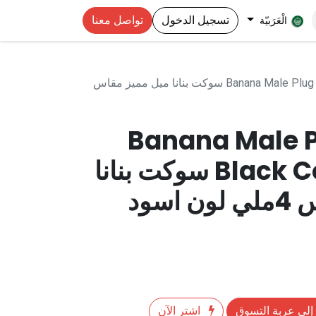
تسجيل الدخول
تواصل معنا
الْعَرَبيّة
Banana Male Plug 4 mm - Black Color (AD89) سوكت بنانا ميل مميز مقاس
Banana Male 
Black Color (AD89) سوكت بنانا
سود
إلى عربة التسوق
اشترِ الآن