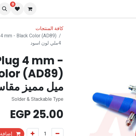
0
نا
المدونة
كافة المنتجات
4ملي لون اسود
Plug 4 mm -
ميل مميز مقاس 4ملي لون ا
Solder & Stackable Type
EGP
25.00
إضافة 