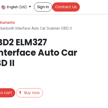
Sign in
Contact Us
English (US)
struments
uetooth Interface Auto Car Scanner OBD II
OBD2 ELM327
nterface Auto Car
D II
o cart
Buy now