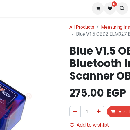
0
 us
Blog
All Products
Measuring In
Blue V1.5 OBD2 ELM327 Bl
Blue V1.5 
Bluetooth I
Scanner OB
275.00
EGP
Add t
Add to wishlist