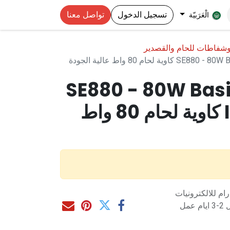
تسجيل الدخول
تواصل معنا
الْعَرَبيّة
 وشفاطات للحام والقصدير
 لحام 80 واط عالية الجودة
SE880 - 80W Basi
Iron CT-380 كاوية لحام 80 واط
م للالكترونيات
مل