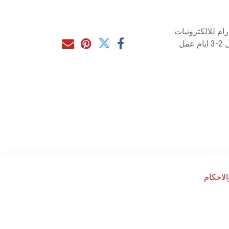
م للالكترونيات
مل
لاحكام