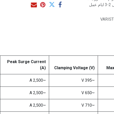
مل
VARIST
Peak Surge Current
(A)
Clamping Voltage (V)
Max
~2,500 A
~395 V
~2,500 A
~650 V
~2,500 A
~710 V