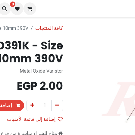
0
نا
المدونة
كافة المنتجات
ze 10mm 390V
D391K - Size
10mm 390V
Metal Oxide Varistor
EGP
2.00
إضافة 
إضافة إلى قائمة الأمنيات
متاح للشراء مباشرة من فرع را