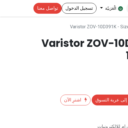
تسجيل الدخول
تواصل معنا
الْعَرَبيّة
Varistor ZOV-10D391K - Si
Varistor ZOV-10
إلى عربة التسوق
اشترِ الآن
م للالكترونيات