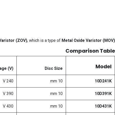
Varistor (ZOV)
, which is a type of
Metal Oxide Varistor (MOV)
Comparison Table
Model
age (V)
Disc Size
240 V
10 mm
10D241K
390 V
10 mm
10D391K
430 V
10 mm
10D431K