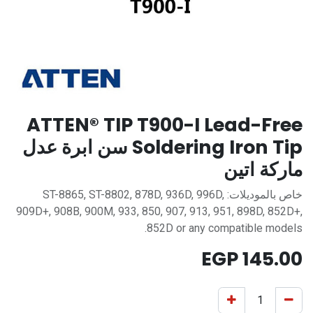
ATTEN® TIP T900-I Lead-Free
Soldering Iron Tip سن ابرة عدل
ماركة اتين
خاص بالموديلات: ST-8865, ST-8802, 878D, 936D, 996D,
909D+, 908B, 900M, 933, 850, 907, 913, 951, 898D, 852D+,
852D or any compatible models.
EGP
145.00