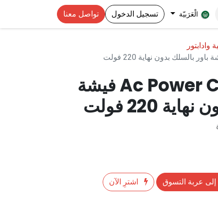
تسجيل الدخول
تواصل معنا
الْعَرَبيّة
 وادابتور
Ac Power Cord 220Vac فيشة
ية 220 فولت
إلى عربة التسوق
اشترِ الآن