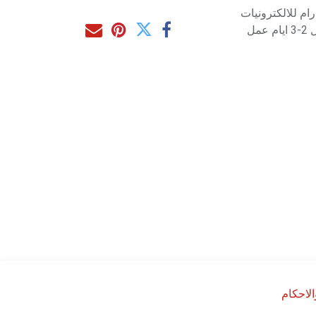
م للالكترونيات
مل
لاحكام