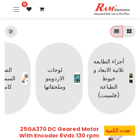
0
أجزاء الطابعة
ثلاثية الابعاد و
لوحات
الصوت
خيوط
الاردوينو
السماع
الطباعة
وملحقاتها
كامير
(فلمينت)
25GA370 DC Geared Motor
نفدت الكمية
With Encoder 6Vdc 130 rpm