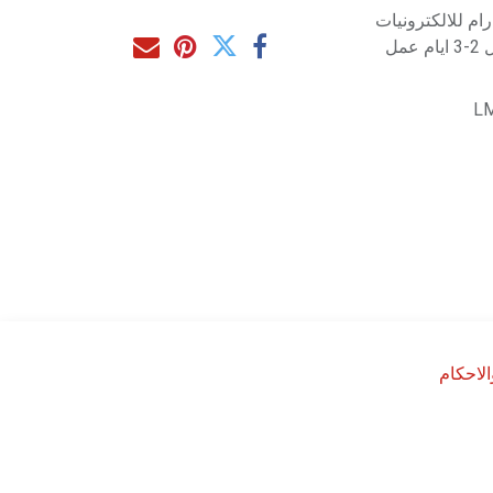
م للالكترونيات
مل
L
لاحكام