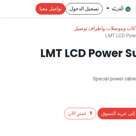
تسجيل الدخول
تواصل معنا
الْعَرَبيّة
اكات وموصلات واطراف توصيل
LMT LCD Powe
LMT LCD Power S
Special power cabl
إلى عربة التسوق
اشترِ الآن