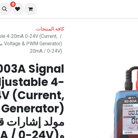
0
نا
المدونة
كافة المنتجات
le 4-20mA 0-24V (Current,
20mA / 0-24V)
003A Signal
justable 4-
V (Current,
 Generator)
مولد إشارات قا
وPWM (4-20mA / 0-24V)