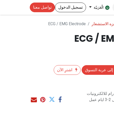
تسجيل الدخول
تواصل معنا
الْعَرَبيّة
ه الاستشعار
ECG / EMG Electrode
ECG / EM
إلى عربة التسوق
اشترِ الآن
م للالكترونيات
مل