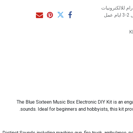
م للالكترونيات
مل
K
The Blue Sixteen Music Box Electronic DIY Kit is an eng
sounds. Ideal for beginners and hobbyists, this kit pro
16 Distinct Sounds including machine gun, fire truck, ambulance, po