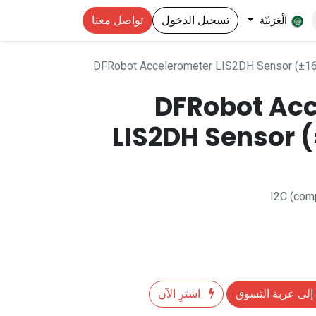
تسجيل الدخول
تواصل معنا
الْعَرَبيّة
DFRobot Accelerometer LIS2DH Sensor (±16g
DFRobot Ac
LIS2DH Sensor (
I2C (comp
إلى عربة التسوق
اشترِ الآن