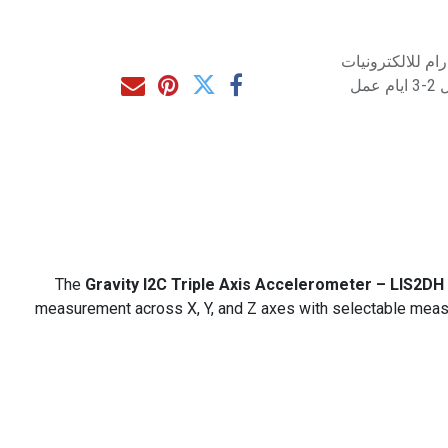
م للالكترونيات
مل
The
Gravity I2C Triple Axis Accelerometer – LIS2DH
measurement across X, Y, and Z axes with selectable mea