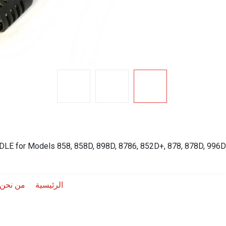
E for Models 858, 858D, 898D, 8786, 852D+, 878, 878D, 996D
الرئيسية
من نحن