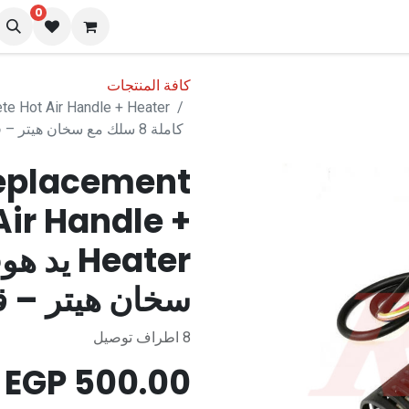
0
نا
المدونة
كافة المنتجات
كاملة 8 سلك مع سخان هيتر – قطع غيار محطة 878D
eplacement
ir Handle +
سخان هيتر – قطع
8 اطراف توصيل
EGP
500.00