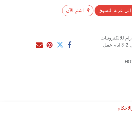
إلى عربة التسوق
اشترِ الآن
م للالكترونيات
مل
HO
لاحكام