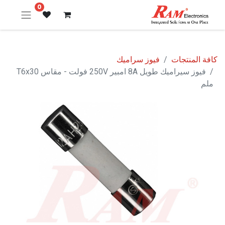
0
كافة المنتجات
فيوز سراميك
فيوز سيراميك طويل 8A امبير 250V فولت - مقاس T6x30
ملم