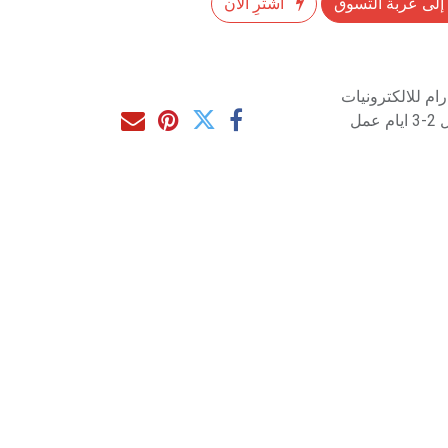
إلى عربة التسوق
اشترِ الآن
م للالكترونيات
مل