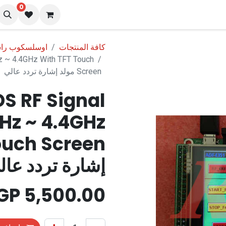
0
نا
المدونة
كافة المنتجات
اوسلسكوب راسم
 ~ 4.4GHz With TFT Touch
Screen مولد إشارة تردد عالي
S RF Signal
Hz ~ 4.4GHz
إشارة تردد عال
EGP
5,500.00