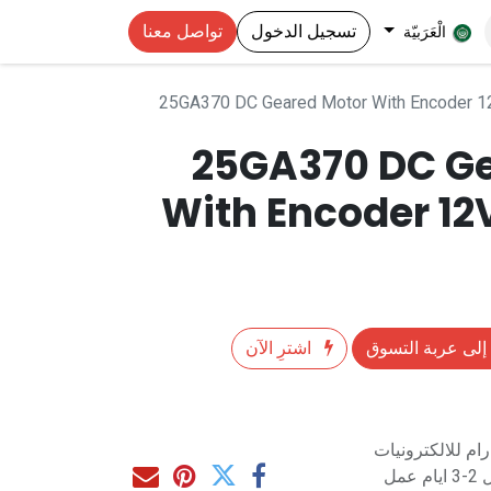
تسجيل الدخول
تواصل معنا
الْعَرَبيّة
25GA370 DC Geared Motor With Encoder 1
25GA370 DC Ge
With Encoder 12
إلى عربة التسوق
اشترِ الآن
م للالكترونيات
مل