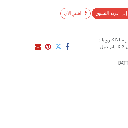
إلى عربة التسوق
اشترِ الآن
م للالكترونيات
مل
BATT