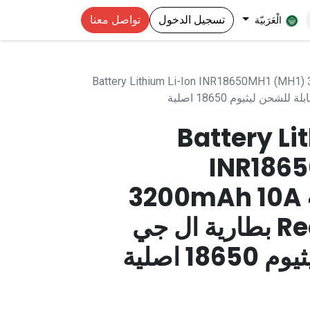
تسجيل الدخول
تواصل معنا
الْعَرَبيّة
Battery Lithium Li-Ion INR18650MH1 (MH1)
Battery Li
INR186
3200mAh 10A 4
Rechargeable بطارية ال جي
1 اصلية