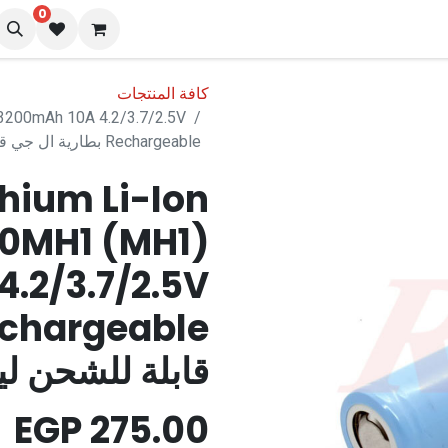
0
نا
المدونة
كافة المنتجات
 3200mAh 10A 4.2/3.7/2.5V
Rechargeable بطارية ال جي قابلة للشحن ليثيوم 18650 اصلية
thium Li-Ion
50MH1 (MH1)
.2/3.7/2.5V
قابلة للشحن ليثيوم 8650
EGP
275.00