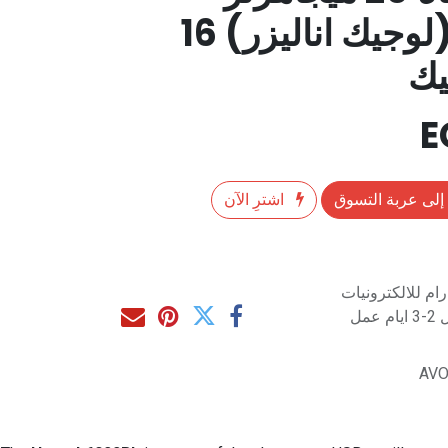
محلل منطقي (لوجيك اناليزر) 16
يك
إلى عربة التسوق
اشترِ الآن
م للالكترونيات
مل
AVO