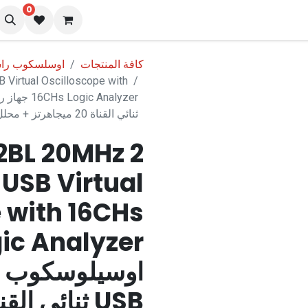
0
نا
المدونة
كافة المنتجات
اوسلسكوب راسم
Virtual Oscilloscope with
ثنائي القناة 20 ميجاهرتز + محلل منطقي (لوجيك اناليزر) 16 قناة ماركة هانتيك
2BL 20MHz 2
USB Virtual
 with 16CHs
اوسيلوسكوب اف