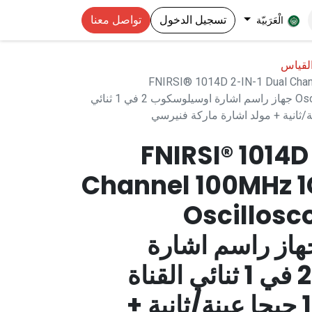
تسجيل الدخول
تواصل معنا
الْعَرَبيّة
القياس
FNIRSI® 1014D 2-IN-1 Dual Chan
Oscilloscope + Signal Generator جهاز راسم اشارة اوسيلوسكوب 2 في 1 ثنائي
FNIRSI® 1014D
Channel 100MHz 1G
Oscillosc
Genera جهاز راسم اشارة
اوسيلوسكوب 2 في 1 ثنائي القناة
100 ميجاهرتز 1 جيجا عينة/ثانية +