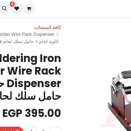
0
نا
المدونة
كافة المنتجات
كاوية لحام + حامل سلك لحام ق
ldering Iron
er Wire Rack
ser
حامل سلك لحام
EGP
395.00