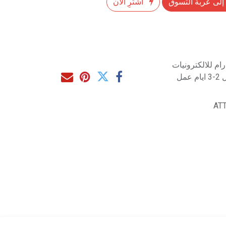
إلى عربة التسوق
اشترِ الآن
م للالكترونيات
مل
AT