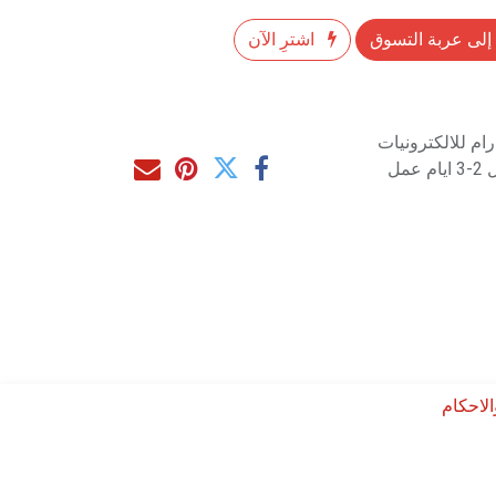
إلى عربة التسوق
اشترِ الآن
م للالكترونيات
مل
لاحكام